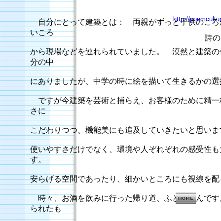
http://poemcultu
自分にとって建築とは： 両親がずっと子供のころ
いころ
詩のある
から現場などを連れられていました。 漠然と建築の
分の中
にありましたが、中学の時に絵を描いて生きるかの
ですが今建築を芸術と捕らえ、お客様のために精一
さに
こだわりつつ、機能美にも追及していきたいと思いま
使いやすさだけでなく、環境や人ぞれぞれの感受性も
す。
安らげる空間であったり、細かいところにも視線を配
時々、お酒を飲みに行った帰り道、ふと思うんです
られたも