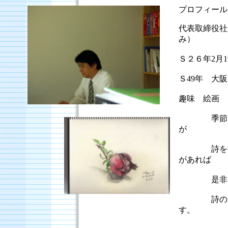
プロフィール
代表取締役社
み）
Ｓ２６年2月
Ｓ49年 大
趣味 絵画
季節ごとの
が
詩を書きネ
があれば
是非、ご
詩のある暮
す。