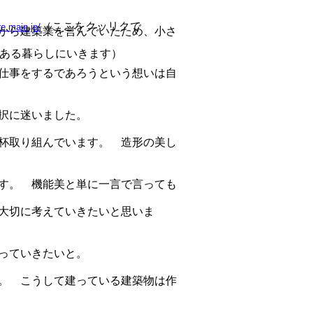
（ここをクッリクで
re.main.jp/
から建築業を営んでいたため、小さ
暮らしにいきます）
仕事をするであろうという想いは自
選択に迷いました。
杯取り組んでいます。 造形の美し
す。 機能美と単に一言で言っても
大切に考えていきたいと思いま
っていきたいと。
。 こうして建っている建築物は作